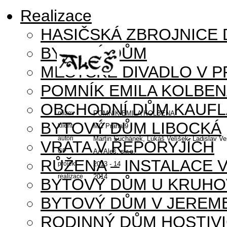
Realizace
HASIČSKÁ ZBROJNICE
BYTOVÝ DŮM
MĚSTSKÉ DIVADLO V P
POMNÍK EMILA KOLBE
OBCHODNÍ DŮM KAUFL
název
POMNÍK EMILA KOLBENA
BYTOVÝ DŮM LIBOCKÁ
klient
MČ Praha 9
autoři
Martin Suchánek, Lukáš Velíšek, Ladislav Ve
VRATA V ŘEPORYJÍCH
GP
AA Aleš, s.r.o.
RŮŽENA – INSTALACE 
projekt
2013 - 14
realizace
2014
BYTOVÝ DŮM U KRUHO
BYTOVÝ DŮM V JEREM
RODINNÝ DŮM HOSTIV