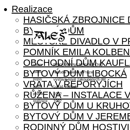
Realizace
HASIČSKÁ ZBROJNICE
BYTOVÝ DŮM
MĚSTSKÉ DIVADLO V P
POMNÍK EMILA KOLBE
OBCHODNÍ DŮM KAUFL
název
REKLAMA NA NEKONEČNO
BYTOVÝ DŮM LIBOCKÁ
klient
Národní galerie v Praze
popis
výstava nově zakoupených děl
VRATA V ŘEPORYJÍCH
autoři
Lukáš Velíšek
RŮŽENA – INSTALACE 
projekt
1992
realizace
1992
BYTOVÝ DŮM U KRUHO
BYTOVÝ DŮM V JEREM
RODINNÝ DŮM HOSTIV