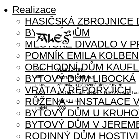
Realizace
HASIČSKÁ ZBROJNICE
BYTOVÝ DŮM
MĚSTSKÉ DIVADLO V P
POMNÍK EMILA KOLBE
OBCHODNÍ DŮM KAUFL
název
VELESLAVÍN
BYTOVÝ DŮM LIBOCKÁ
klient
Dopravní podnik, a.s.
popis
zástavba u plánované stanice metra
VRATA V ŘEPORYJÍCH
autoři
Jan Oppelt, Jakub Havel, Lukáš Velíšek, Lad
RŮŽENA – INSTALACE 
GP
Bomart s.r.o.
projekt
2009
BYTOVÝ DŮM U KRUHO
BYTOVÝ DŮM V JEREM
RODINNÝ DŮM HOSTIV