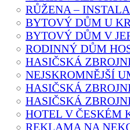
RŮŽENA – INSTAL
BYTOVÝ DŮM U K
BYTOVÝ DŮM V J
RODINNÝ DŮM HOS
HASIČSKÁ ZBROJN
NEJSKROMNĚJŠÍ U
HASIČSKÁ ZBROJN
HASIČSKÁ ZBROJN
HOTEL V ČESKÉM
REKLAMA NA NEK