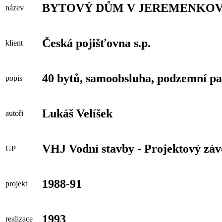
BYTOVÝ DŮM V JEREMENKO
název
Česká pojišťovna s.p.
klient
40 bytů, samoobsluha, podzemní p
popis
Lukáš Velíšek
autoři
VHJ Vodní stavby - Projektový zá
GP
1988-91
projekt
1993
realizace