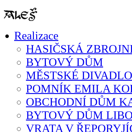
Realizace
HASIČSKÁ ZBROJN
BYTOVÝ DŮM
MĚSTSKÉ DIVADLO
POMNÍK EMILA K
OBCHODNÍ DŮM K
BYTOVÝ DŮM LIB
VRATA V ŘEPORYJÍ