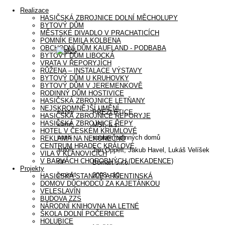
Realizace
HASIČSKÁ ZBROJNICE DOLNÍ MĚCHOLUPY
BYTOVÝ DŮM
MĚSTSKÉ DIVADLO V PRACHATICÍCH
POMNÍK EMILA KOLBENA
OBCHODNÍ DŮM KAUFLAND - PODBABA
BYTOVÝ DŮM LIBOCKÁ
VRATA V ŘEPORYJÍCH
RŮŽENA – INSTALACE VÝSTAVY
BYTOVÝ DŮM U KRUHOVKY
BYTOVÝ DŮM V JEREMENKOVĚ
RODINNÝ DŮM HOSTIVICE
HASIČSKÁ ZBROJNICE LETŇANY
NEJSKROMNĚJŠÍ UMĚNÍ
název
PŘEZLETICE
HASIČSKÁ ZBROJNICE ŘEPORYJE
HASIČSKÁ ZBROJNICE ŘEPY
klient
MSI, a.s.
HOTEL V ČESKÉM KRUMLOVĚ
popis
soubor rodinných domů
REKLAMA NA NEKONEČNO
CENTRUM HRADEC KRÁLOVÉ
autoři
Jan Oppelt, Jakub Havel, Lukáš Velíšek
VILA V KLÁNOVICÍCH
V BARVÁCH CHOROBNÝCH (DEKADENCE)
GP
Bomart s.r.o.
Projekty
projekt
2008 - 10
HASIČSKÁ STANICE ARGENTINSKÁ
DOMOV DŮCHODCŮ ZA KAJETÁNKOU
VELESLAVÍN
BUDOVA ZZS
NÁRODNÍ KNIHOVNA NA LETNÉ
ŠKOLA DOLNÍ POČERNICE
HOLUBICE