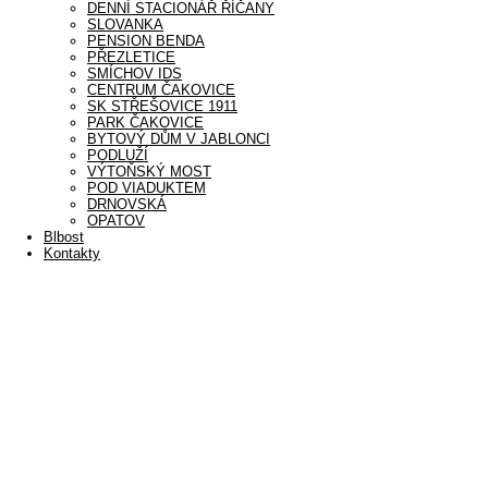
DENNÍ STACIONÁŘ ŘÍČANY
SLOVANKA
PENSION BENDA
PŘEZLETICE
SMÍCHOV IDS
CENTRUM ČAKOVICE
SK STŘEŠOVICE 1911
PARK ČAKOVICE
BYTOVÝ DŮM V JABLONCI
PODLUŽÍ
VÝTOŇSKÝ MOST
POD VIADUKTEM
DRNOVSKÁ
OPATOV
Blbost
Kontakty