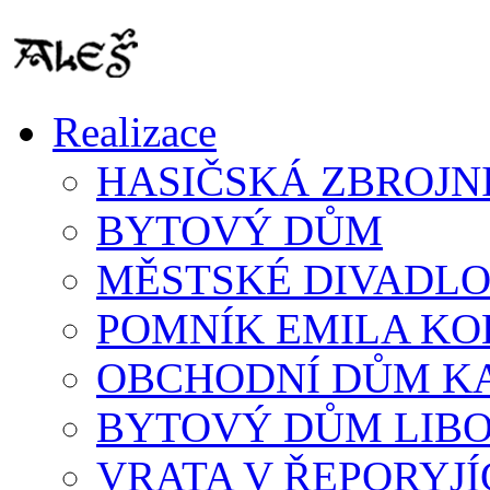
Realizace
HASIČSKÁ ZBROJN
BYTOVÝ DŮM
MĚSTSKÉ DIVADLO
POMNÍK EMILA K
OBCHODNÍ DŮM K
BYTOVÝ DŮM LIB
VRATA V ŘEPORYJÍ