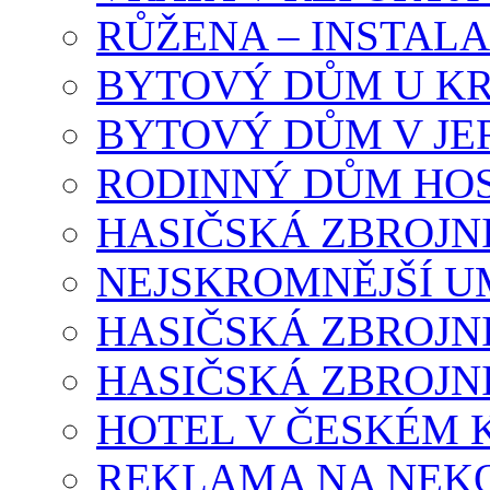
RŮŽENA – INSTAL
BYTOVÝ DŮM U K
BYTOVÝ DŮM V J
RODINNÝ DŮM HOS
HASIČSKÁ ZBROJN
NEJSKROMNĚJŠÍ U
HASIČSKÁ ZBROJN
HASIČSKÁ ZBROJN
HOTEL V ČESKÉM
REKLAMA NA NEK