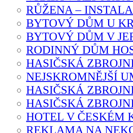
RŮŽENA – INSTAL
BYTOVÝ DŮM U K
BYTOVÝ DŮM V J
RODINNÝ DŮM HOS
HASIČSKÁ ZBROJN
NEJSKROMNĚJŠÍ U
HASIČSKÁ ZBROJN
HASIČSKÁ ZBROJN
HOTEL V ČESKÉM
REKLAMA NA NEK