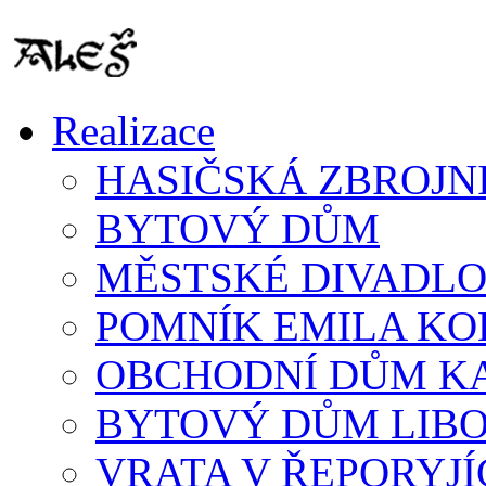
Realizace
HASIČSKÁ ZBROJN
BYTOVÝ DŮM
MĚSTSKÉ DIVADLO
POMNÍK EMILA K
OBCHODNÍ DŮM K
BYTOVÝ DŮM LIB
VRATA V ŘEPORYJÍ