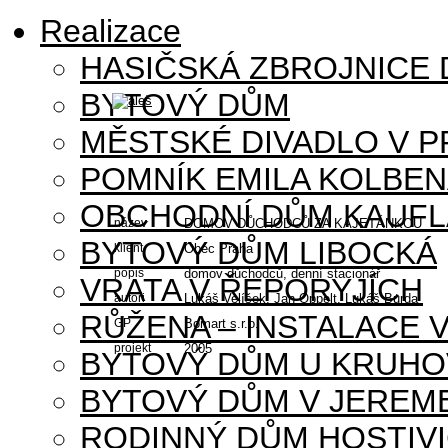
Realizace
HASIČSKÁ ZBROJNICE
BYTOVÝ DŮM
MĚSTSKÉ DIVADLO V P
POMNÍK EMILA KOLBE
OBCHODNÍ DŮM KAUFL
název
DOMOV DŮCHODCŮ ZA KAJETÁNKOU
BYTOVÝ DŮM LIBOCKÁ
klient
Obec Praha
popis
domov důchodců, denní stacionář
VRATA V ŘEPORYJÍCH
autoři
Lukáš Velíšek, Jan Oppelt, Lukáš Burda
RŮŽENA – INSTALACE 
GP
Bomart s.r.o.
projekt
2005
BYTOVÝ DŮM U KRUHO
BYTOVÝ DŮM V JEREM
RODINNÝ DŮM HOSTIV